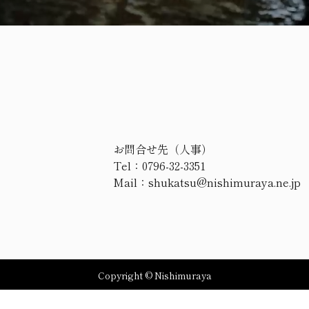
お問合せ先（人事）
Tel：0796-32-3351
Mail：shukatsu@nishimuraya.ne.jp
Copyright © Nishimuraya