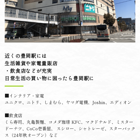
近くの豊岡駅には
生活雑貨や家電量販店
・
飲食店などが充実
日常生活の買い物に困ったら豊岡駅に
■インテリア・家電
ユニクロ、ニトリ、しまむら、ヤマダ電機、Joshin、エディオン
■飲食店
くら寿司、丸亀製麺、コメダ珈琲
KFC、マクドナルド、ミスター
ドーナツ、CoCo壱番屋、
スシロー、シャトレーゼ、スターバック
ス（24年秋オープン）など