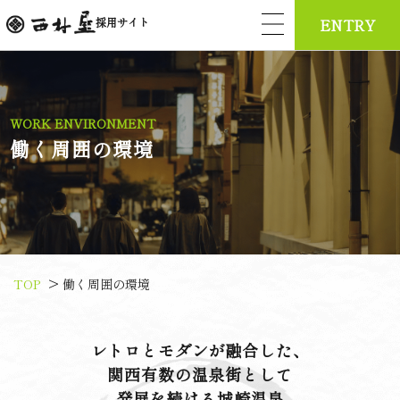
採用サイト
ENTRY
WORK ENVIRONMENT
働く周囲の環境
>
TOP
働く周囲の環境
レトロとモダンが融合した、
関西有数の温泉街として
発展を続ける城崎温泉